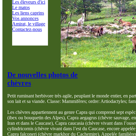
Les éleveurs d'ici
Le matos
Les liens caprins
Vos annonces
Amirat, le village
Contactez-nous
De nouvelles photos de
chèvres
Petit ruminant herbivore très agile, peuplant le monde entier, en par
son lait et sa viande. Classe: Mammifères; ordre: Artiodactyles; fam
Les chèvres appartiennent au genre Capra qui comprend sept espèc
(ibex ou bouquetin des Alpes), Capra aegagrus (chèvre sauvage, en
Iran et dans le Caucase), Capra caucasia (chèvre vivant dans l’ouse
cylindricornis (chèvre vivant dans l’est du Caucase, encore appelée 
Capra falconeri (chèvre markhor du Cachemire). Appelée familière