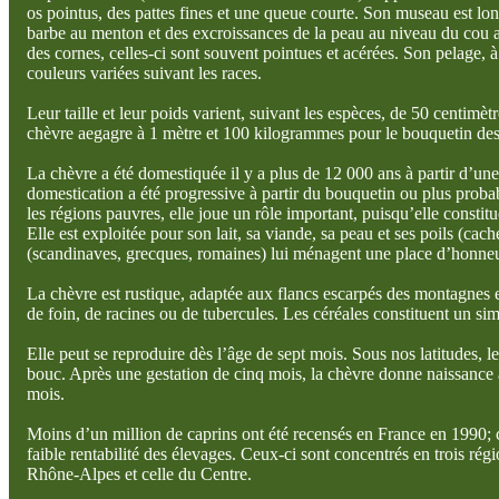
os pointus, des pattes fines et une queue courte. Son museau est lon
barbe au menton et des excroissances de la peau au niveau du cou 
des cornes, celles-ci sont souvent pointues et acérées. Son pelage, à
couleurs variées suivant les races.
Leur taille et leur poids varient, suivant les espèces, de 50 centimè
chèvre aegagre à 1 mètre et 100 kilogrammes pour le bouquetin des
La chèvre a été domestiquée il y a plus de 12 000 ans à partir d’une
domestication a été progressive à partir du bouquetin ou plus pro
les régions pauvres, elle joue un rôle important, puisqu’elle constit
Elle est exploitée pour son lait, sa viande, sa peau et ses poils (c
(scandinaves, grecques, romaines) lui ménagent une place d’honneu
La chèvre est rustique, adaptée aux flancs escarpés des montagnes e
de foin, de racines ou de tubercules. Les céréales constituent un si
Elle peut se reproduire dès l’âge de sept mois. Sous nos latitudes, 
bouc. Après une gestation de cinq mois, la chèvre donne naissance à
mois.
Moins d’un million de caprins ont été recensés en France en 1990; ce
faible rentabilité des élevages. Ceux-ci sont concentrés en trois ré
Rhône-Alpes et celle du Centre.