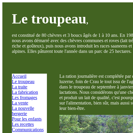
Le troupeau
,
est constitué de 80 chèvres et 3 boucs âgés de 1 à 10 ans. En 19
nous avons démarré avec des chèvres communes et roves (lait tr
riche et goûteux), puis nous avons introduit les races saaneens et
alpines. Elles pâturent toute l'année dans un parc de 25 hectares.
Accueil
La ration journalière est complétée par
Le troupeau
luzerne, foin de Crau le tout issu de l'a
La traite
dans le troupeau de septembre à janvier
La fabrication
lactations. Nous considérons qu'une ch
Les fromages
et produit un lait de qualité, c'est pour
La vente
sur l'alimentation, bien sûr, mais aussi s
La nouvelle
leur bien-être.
bergerie
Pour les enfants
Les recettes
Communications